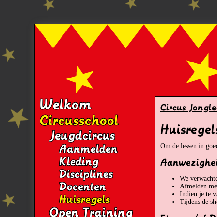
Welkom
Circus Jongle
Circusschool
Huisregel
Jeugdcircus
Om de lessen in goed
Aanmelden
Kleding
Aanwezighe
Disciplines
We verwachten
Docenten
Afmelden met 
Indien je te 
Huisregels
Tijdens de sh
Open Training