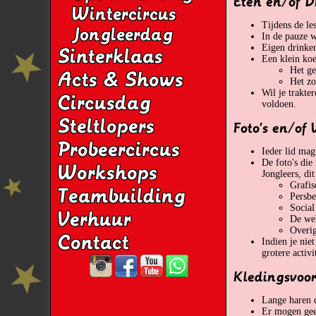
Eten en/of D
Wintercircus
Tijdens de le
Jongleerdag
In de pauze w
Eigen drinke
Sinterklaas
Een klein ko
Het ge
Acts & Shows
Het zo
Wil je trakte
Circusdag
voldoen.
Steltlopers
Foto's en/of 
Probeercircus
Ieder lid mag
De foto's di
Workshops
Jongleers, di
Grafis
Teambuilding
Persbe
Social
Verhuur
De we
Overig
Contact
Indien je nie
grotere activ
Kledingsvoor
Lange haren d
Er mogen geen