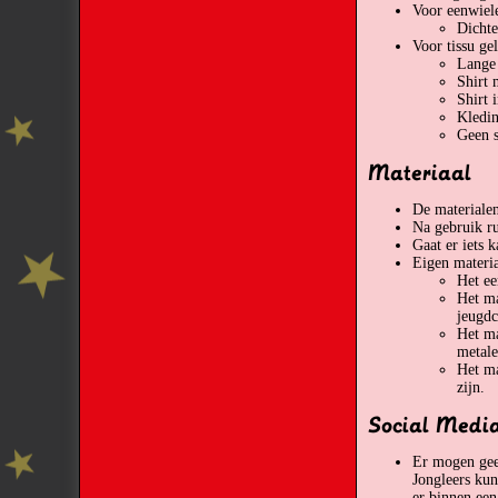
Voor eenwiele
Dicht
Voor tissu ge
Lange
Shirt
Shirt 
Kledin
Geen s
Materiaal
De materialen
Na gebruik ru
Gaat er iets 
Eigen materi
Het ee
Het ma
jeugdc
Het ma
metale
Het ma
zijn.
Social Medi
Er mogen geen
Jongleers kun
er binnen ee