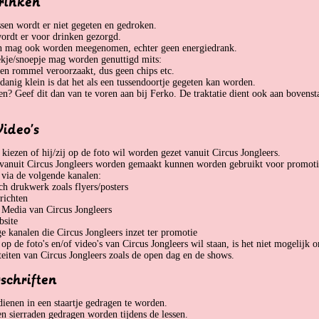
rinken
ssen wordt er niet gegeten en gedroken.
ordt er voor drinken gezorgd.
n mag ook worden meegenomen, echter geen energiedrank.
ekje/snoepje mag worden genuttigd mits:
en rommel veroorzaakt, dus geen chips etc.
danig klein is dat het als een tussendoortje gegeten kan worden.
ren? Geef dit dan van te voren aan bij Ferko. De traktatie dient ook aan bovenst
Video's
 kiezen of hij/zij op de foto wil worden gezet vanuit Circus Jongleers.
e vanuit Circus Jongleers worden gemaakt kunnen worden gebruikt voor promoti
t via de volgende kanalen:
ch drukwerk zoals flyers/posters
richten
 Media van Circus Jongleers
bsite
e kanalen die Circus Jongleers inzet ter promotie
t op de foto's en/of video's van Circus Jongleers wil staan, is het niet mogelijk
iteiten van Circus Jongleers zoals de open dag en de shows.
schriften
ienen in een staartje gedragen te worden.
 sierraden gedragen worden tijdens de lessen.