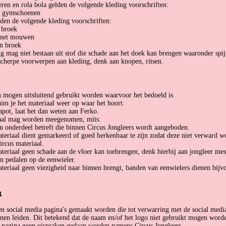
ren en rola bola gelden de volgende kleding voorschriften:
e gymschoenen
lden de volgende kleding voorschriften:
 broek
 met mouwen
in broek
g mag niet bestaan uit stof die schade aan het doek kan brengen waaronder spij
cherpe voorwerpen aan kleding, denk aan knopen, ritsen.
 mogen uitsluitend gebruikt worden waarvoor het bedoeld is.
im je het materiaal weer op waar het hoort.
kapot, laat het dan weten aan Ferko.
aal mag worden meegenomen, mits:
n onderdeel betreft die binnen Circus Jongleers wordt aangeboden.
teriaal dient gemarkeerd of goed herkenbaar te zijn zodat deze niet verward w
ircus materiaal.
teriaal geen schade aan de vloer kan toebrengen, denk hierbij aan jongleer mes
n pedalen op de eenwieler.
teriaal geen viezigheid naar binnen brengt, banden van eenwielers dienen bijv
a
 social media pagina's gemaakt worden die tot verwarring met de social media
nen leiden. Dit betekend dat de naam en/of het logo niet gebruikt mogen wor
n pagina geen uispraken gedaan worden namens Circus Jongleers.